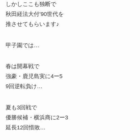
しかしここも独断で
秋田経法大付’90世代を
推させてもらいます♪
甲子園では…
春は開幕戦で
強豪・鹿児島実に4ー5
9回逆転負け…
夏も3回戦で
優勝候補・横浜商に2ー3
延長12回惜敗…