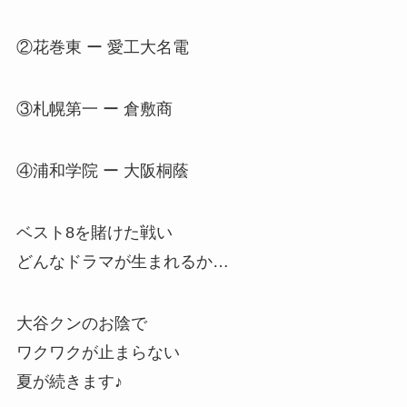
②花巻東 ー 愛工大名電
③札幌第一 ー 倉敷商
④浦和学院 ー 大阪桐蔭
ベスト8を賭けた戦い
どんなドラマが生まれるか…
大谷クンのお陰で
ワクワクが止まらない
夏が続きます♪