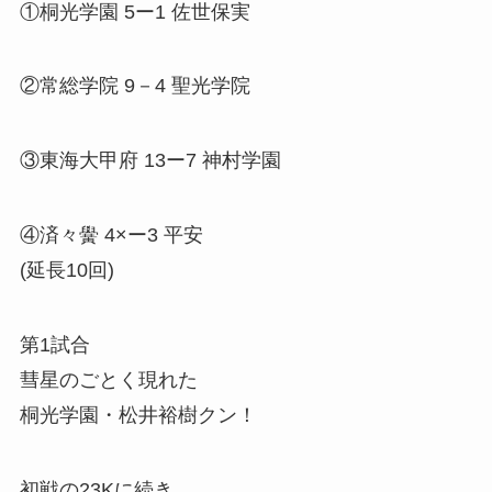
①桐光学園 5ー1 佐世保実
②常総学院 9－4 聖光学院
③東海大甲府 13ー7 神村学園
④済々黌 4×ー3 平安
(延長10回)
第1試合
彗星のごとく現れた
桐光学園・松井裕樹クン！
初戦の23Kに続き…